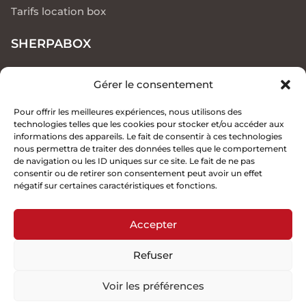
Tarifs location box
SHERPABOX
Parc de la Garderine RN7
Gérer le consentement
13590 MEYREUIL
Proche Aix en Provence
Pour offrir les meilleures expériences, nous utilisons des
technologies telles que les cookies pour stocker et/ou accéder aux
informations des appareils. Le fait de consentir à ces technologies
nous permettra de traiter des données telles que le comportement
de navigation ou les ID uniques sur ce site. Le fait de ne pas
consentir ou de retirer son consentement peut avoir un effet
négatif sur certaines caractéristiques et fonctions.
Itinéraire
Accepter
Refuser
Politique de confidentialité
Mentions légales
CGV
Voir les préférences
© Copyright 2024 Sherpabox. Tous droits réservés.