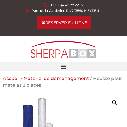
+33 (0)4 42 27 22 72
Parc de la Garderine RN7 13590 MEYREUIL
RÉSERVER EN LIGNE
Accueil
/
Matériel de déménagement
/ Housse pour
matelas 2 places