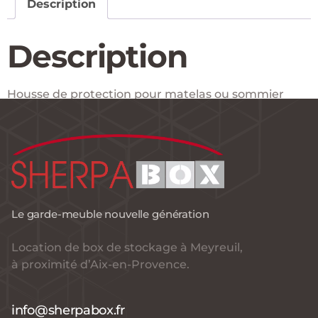
Description
Description
Housse de protection pour matelas ou sommier
deux personnes
Taille : 2300 x 1600 x 220 mm.
Epaisseur 4/100e.
Le garde-meuble nouvelle génération
Location de box de stockage à Meyreuil,
à proximité d’Aix-en-Provence.
info@sherpabox.fr